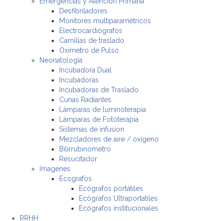
Emergencias y Atencion Primaria
Desfibriladores
Monitores multiparamétricos
Electrocardiógrafos
Camillas de traslado
Oximetro de Pulso
Neonatología
Incubadora Dual
Incubadoras
Incubadoras de Traslado
Cunas Radiantes
Lámparas de luminoterapia
Lámparas de Fototerapia
Sistemas de infusion
Mezcladores de aire / oxígeno
Bilirrubinómetro
Resucitador
Imagenes
Ecografos
Ecógrafos portátiles
Ecógrafos Ultraportatiles
Ecógrafos institucionales
RRHH